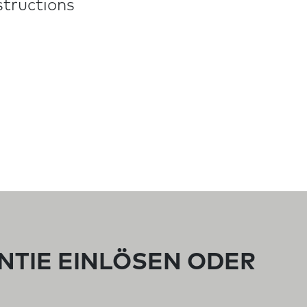
structions
NTIE EINLÖSEN ODER