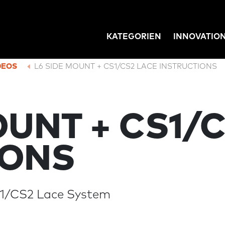
KATEGORIEN
INNOVATIO
GATION
DEOS
L6 SIDE MOUNT + CS1/CS2 LACE INSTRUCTIONS
OUNT + CS1/
IONS
S1/CS2 Lace System