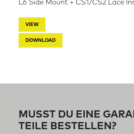
L6 Side Mount + CS1/CS2 Lace In
VIEW
DOWNLOAD
MUSST DU EINE GARA
TEILE BESTELLEN?