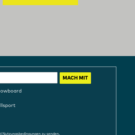
MACH MIT
nowboard
llsport
.
d
Nutzungsbedingungen zu senden