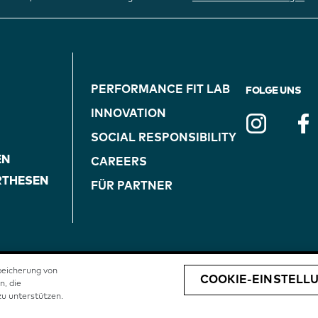
FOOTER
PERFORMANCE FIT LAB
FOLGE UNS
NAVIGATION
INNOVATION
(ON
SOCIAL RESPONSIBILITY
EN
CAREERS
BLUE)
RTHESEN
FÜR PARTNER
peicherung von
COOKIE-EINSTELL
n, die
GSBEDINGUNGEN
COOKIE HINWEIS
BOAFIT.COM
u unterstützen.