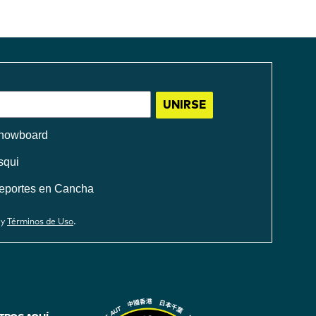
UNIRSE
nowboard
squi
eportes en Cancha
.
y
Términos de Uso