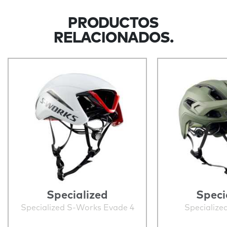
PRODUCTOS
RELACIONADOS.
Specialized
Speci
Specialized S-Works Evade 4
Specialize