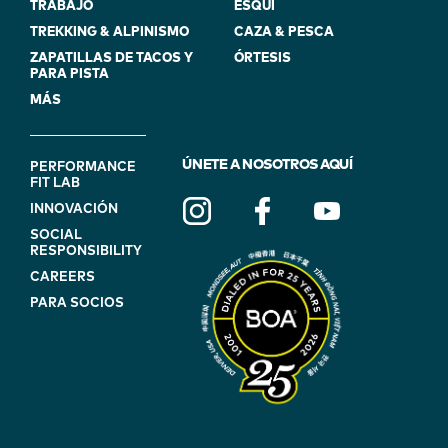
TRABAJO
ESQUÍ
TREKKING & ALPINISMO
CAZA & PESCA
ZAPATILLAS DE TACOS Y
ÓRTESIS
PARA PISTA
MÁS
FOOTER
ÚNETE A NOSOTROS AQUÍ
PERFORMANCE
FIT LAB
NAVIGATION
INNOVACIÓN
(ON
SOCIAL
BLUE)
RESPONSIBILITY
CAREERS
PARA SOCIOS