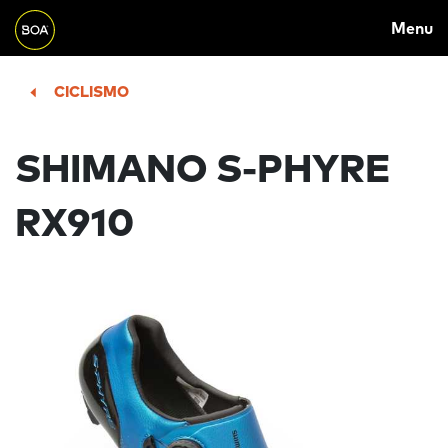
MAIN
Skip to main content
Menu
NAVIGATION
Begin main content
CICLISMO
SHIMANO S-PHYRE
RX910