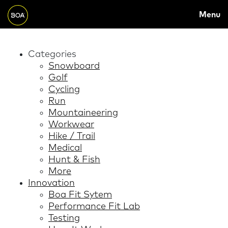
MAIN
Skip to main content
Menu
NAVIGATION
Begin main content
Categories
Snowboard
Golf
Cycling
Run
Mountaineering
Workwear
Hike / Trail
Medical
Hunt & Fish
More
Innovation
Boa Fit Sytem
Performance Fit Lab
Testing