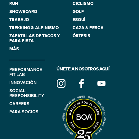
RUN
CICLISMO
SNOWBOARD
GOLF
TRABAJO
ESQUÍ
TREKKING & ALPINISMO
CAZA & PESCA
ZAPATILLAS DE TACOS Y
ÓRTESIS
PARA PISTA
MÁS
FOOTER
ÚNETE A NOSOTROS AQUÍ
PERFORMANCE
FIT LAB
NAVIGATION
INNOVACIÓN
(ON
SOCIAL
BLUE)
RESPONSIBILITY
CAREERS
PARA SOCIOS