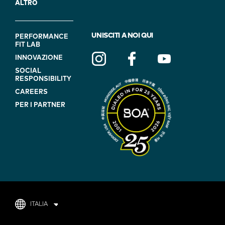
ALTRO
FOOTER
UNISCITI A NOI QUI
PERFORMANCE
FIT LAB
NAVIGATION
INNOVAZIONE
(ON
SOCIAL
BLUE)
RESPONSIBILITY
CAREERS
PER I PARTNER
ITALIA