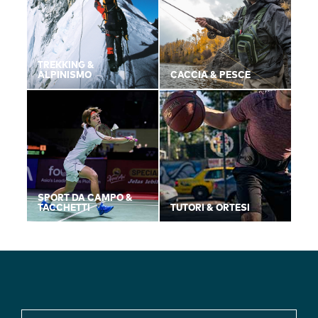
TREKKING &
ALPINISMO
CACCIA & PESCE
SPORT DA CAMPO &
TACCHETTI
TUTORI & ORTESI