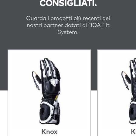
CONSIGLIATI.
Guarda i prodotti più recenti dei
nostri partner dotati di BOA Fit
System.
Knox
K