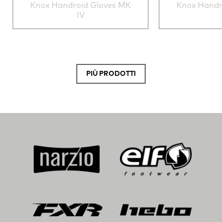
Knox Handroid Gloves MK
Knox Handr
IV
PIÙ PRODOTTI