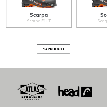
Scarpa
Sc
Scarpa F1 LT
Scar
PIÙ PRODOTTI