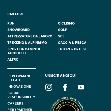
CATEGORIE
RUN
CICLISMO
SNOWBOARD
GOLF
ATTREZZATURE DA LAVORO
SCI
TREKKING & ALPINISMO
CACCIA & PESCA
SPORT DA CAMPO &
TUTORI & ORTESI
TACCHETTI
ALTRO
FOOTER
UNISCITI A NOI QUI
PERFORMANCE
FIT LAB
NAVIGATION
INNOVAZIONE
(ON
SOCIAL
BLUE)
RESPONSIBILITY
CAREERS
PER I PARTNER