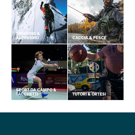
TREKKING &
ALPINISMO
CACCIA & PESCE
SPORT DA CAMPO &
TACCHETTI
TUTORI & ORTESI