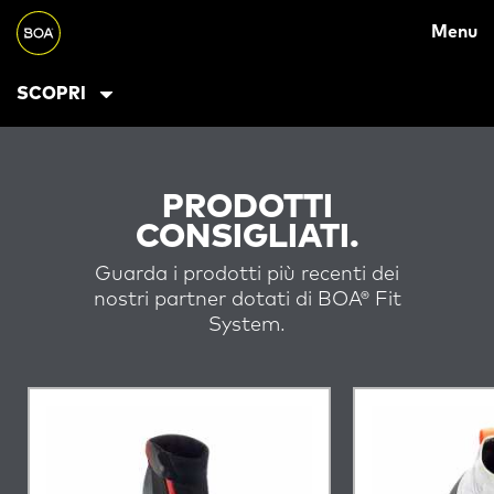
MAIN
Skip to main content
Menu
NAVIGATION
Begin main content
SCOPRI
PRODOTTI
CONSIGLIATI.
Guarda i prodotti più recenti dei
nostri partner dotati di BOA® Fit
System.