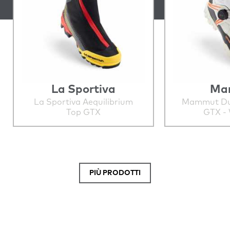
La Sportiva
Ma
La Sportiva Aequilibrium
Mammut Du
Top GTX
GTX -
PIÙ PRODOTTI