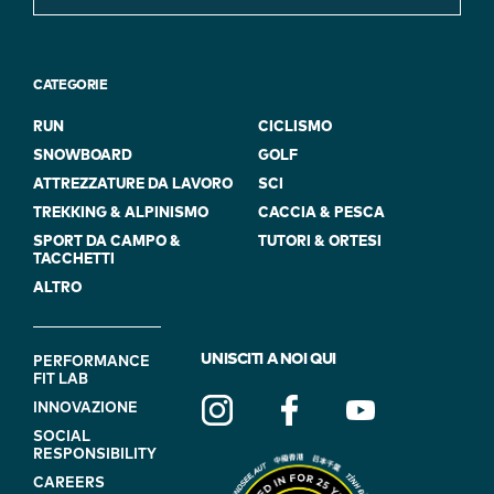
CATEGORIE
RUN
CICLISMO
SNOWBOARD
GOLF
ATTREZZATURE DA LAVORO
SCI
TREKKING & ALPINISMO
CACCIA & PESCA
SPORT DA CAMPO &
TUTORI & ORTESI
TACCHETTI
ALTRO
FOOTER
UNISCITI A NOI QUI
PERFORMANCE
FIT LAB
NAVIGATION
INNOVAZIONE
(ON
SOCIAL
BLUE)
RESPONSIBILITY
CAREERS