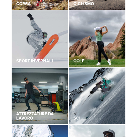
CORSA
CICLISMO
SPORT INVERNALI
GOLF
ATTREZZATURE DA
LAVORO
SCI