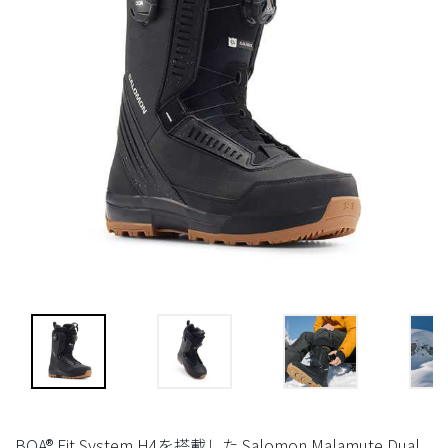
BOA® Fit System H4を搭載した Salomon Malamute Dual