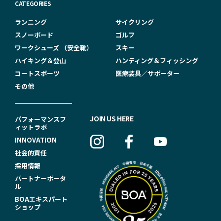
CATEGORIES
ランニング
サイクリング
スノーボード
ゴルフ
ワークシューズ （安全靴）
スキー
ハイキング＆登山
ハンティング＆フィッシング
コートスポーツ
医療装具／サポーター
その他
F
JOIN US HERE
パフォーマンスフ
ィットラボ
O
INNOVATION
O
社会的責任
T
採用情報
パートナーポータ
E
ル
R
BOAエキスパート
ショップ
N