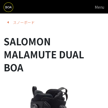
M
Skip to main content
Menu
A
I
Begin main content
スノーボード
N
N
SALOMON
A
V
MALAMUTE DUAL
I
BOA
G
A
T
I
O
N