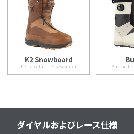
K2 Snowboard
Bu
K2 Taro Tamai Snowsurfer
Burton Io
ダイヤルおよびレース仕様