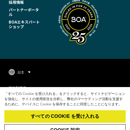
T
採用情報
パートナーポータ
E
ル
R
BOAエキスパート
ショップ
N
A
V
I
G
日本
A
F
T
知的財産権
O
「すべての Cookie を受け入れる」をクリックすると、サイトナビゲーション
I
プライバシーポリシー
を強化し、サイトの使用状況を分析し、弊社のマーケティング活動を支援す
O
るために、デバイスに Cookie を保存することに同意したことになります。
O
利用規約
T
N
すべての COOKIE を受け入れる
COOKIE 通知
E
(
BOAFIT.COM