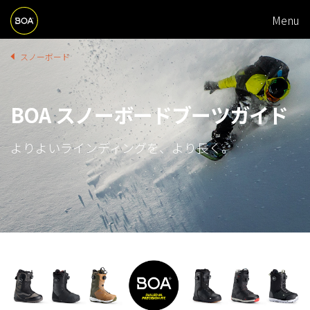
M
Skip to main content
Menu
A
Begin main content
I
B
スノーボード
N
R
N
E
BOA スノーボードブーツガイド
A
A
V
よりよいラインディングを、より長く。
D
I
C
G
R
A
U
T
M
I
B
O
N