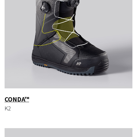
CONDA™
K2