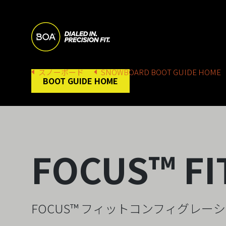
Skip to main content
M
A
Begin main content
B
スノーボード
SNOWBOARD BOOT GUIDE HOME
BOOT GUIDE HOME
I
R
N
E
N
FOCUS™ FI
A
A
D
FOCUS™ フィットコンフィグレー
V