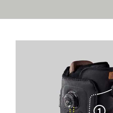
C
I
R
G
U
A
M
T
B
I
O
N