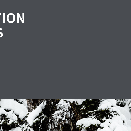
TION
S