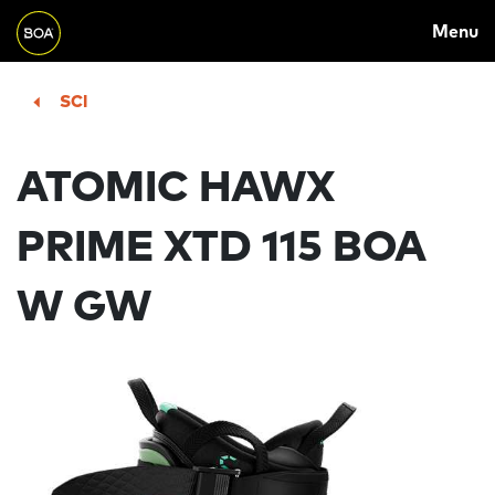
MAIN
Skip to main content
Menu
NAVIGATION
Begin main content
SCI
ATOMIC HAWX
PRIME XTD 115 BOA
W GW