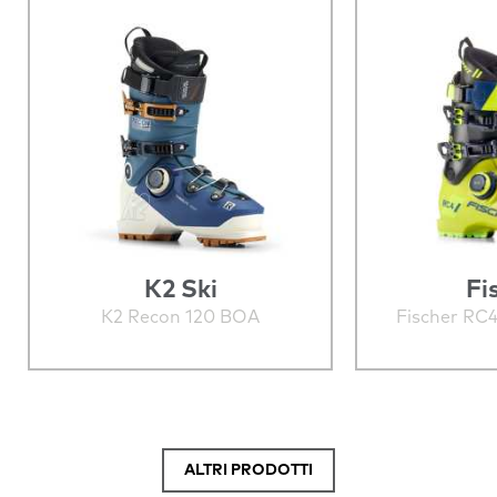
K2 Ski
Fi
K2 Recon 120 BOA
Fischer R
ALTRI PRODOTTI