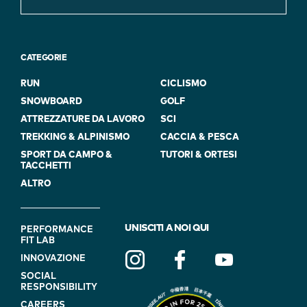
CATEGORIE
RUN
CICLISMO
SNOWBOARD
GOLF
ATTREZZATURE DA LAVORO
SCI
TREKKING & ALPINISMO
CACCIA & PESCA
SPORT DA CAMPO &
TUTORI & ORTESI
TACCHETTI
ALTRO
FOOTER
UNISCITI A NOI QUI
PERFORMANCE
FIT LAB
NAVIGATION
INNOVAZIONE
(ON
SOCIAL
BLUE)
RESPONSIBILITY
CAREERS