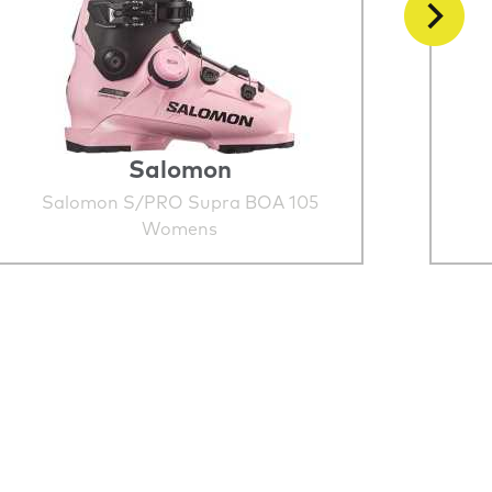
Salomon
Salomon S/PRO Supra BOA 105
Womens