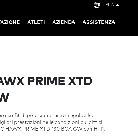
ITALIA
VAZIONE
ATLETI
AZIENDA
ASSISTENZA
AWX PRIME XTD
GW
a un fit di precisione micro-regolabile,
liori prestazioni nelle condizioni più difficili
OMIC HAWX PRIME XTD 130 BOA GW con H+i1.