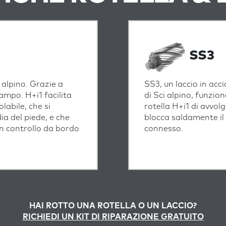
SS3
i alpino. Grazie a
SS3, un laccio in acc
campo. H+i1 facilita
di Sci alpino, funzion
labile, che si
rotella H+i1 di avvol
a del piede, e che
blocca saldamente il t
un controllo da bordo
connesso.
HAI ROTTO UNA ROTELLA O UN LACCIO?
RICHIEDI UN KIT DI RIPARAZIONE GRATUITO