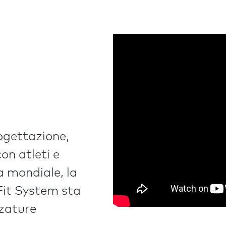
rogettazione,
con atleti e
a mondiale, la
Fit System sta
zzature