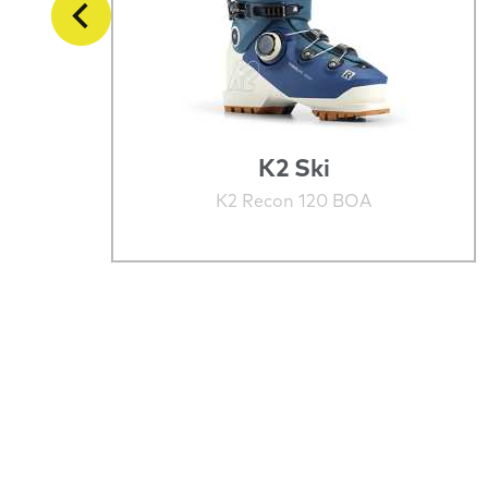
K2 Ski
5
K2 Recon 120 BOA