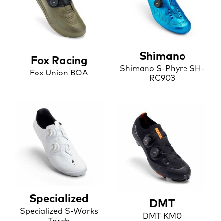
Shimano
Fox Racing
Shimano S-Phyre SH-
Fox Union BOA
RC903
Specialized
DMT
Specialized S-Works
DMT KM0
Torch