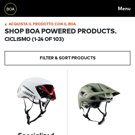
MAIN
Skip to main content
Menu
NAVIGATION
Begin main content
ACQUISTA IL PRODOTTO CON IL BOA
BREADCRUMB
SHOP BOA POWERED PRODUCTS.
CICLISMO
(1-24 OF 103)
FILTER & SORT PRODUCTS