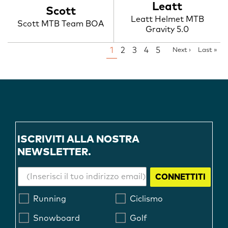
Leatt
Scott
Leatt Helmet MTB
Scott MTB Team BOA
Gravity 5.0
PAGINATION
Page
1
Page
2
Page
3
Page
4
Page
5
Next
Next ›
Last
Last »
page
page
ISCRIVITI ALLA NOSTRA
NEWSLETTER.
CONNETTITI
Running
Ciclismo
Snowboard
Golf