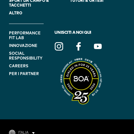
SPORT DA CAMPO &
TUTORI & ORTESI
TACCHETTI
ALTRO
FOOTER
UNISCITI A NOI QUI
PERFORMANCE
FIT LAB
NAVIGATION
INNOVAZIONE
(ON
SOCIAL
BLUE)
RESPONSIBILITY
CAREERS
PER I PARTNER
ITALIA