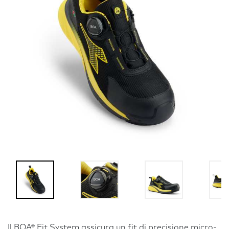
Il BOA® Fit System assicura un fit di precisione micro-