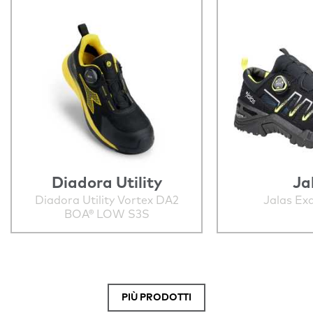
Diadora Utility
Ja
Diadora Utility Vortex DA2
Jalas Exa
BOA® LOW S3S
PIÙ PRODOTTI