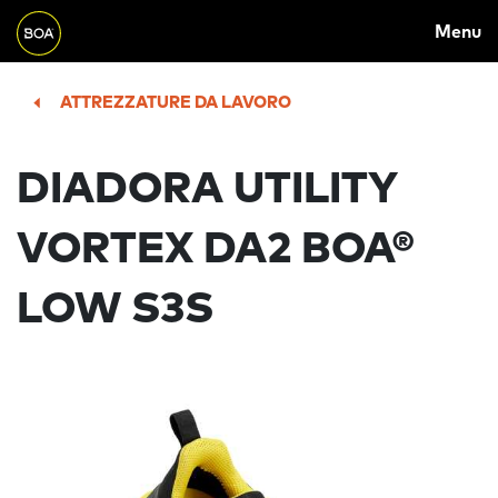
MAIN
Skip to main content
Menu
NAVIGATION
Begin main content
ATTREZZATURE DA LAVORO
DIADORA UTILITY
VORTEX DA2 BOA®
LOW S3S