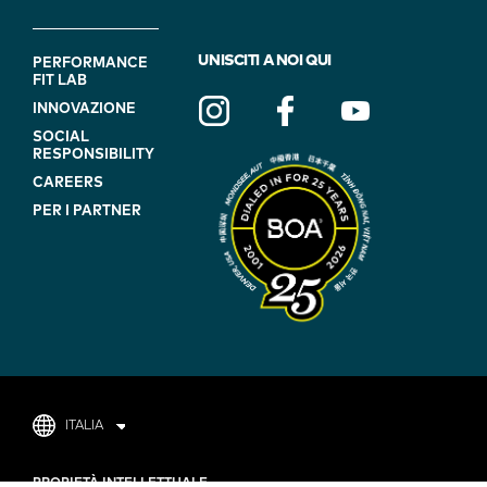
FOOTER
UNISCITI A NOI QUI
PERFORMANCE
FIT LAB
NAVIGATION
INNOVAZIONE
(ON
SOCIAL
BLUE)
RESPONSIBILITY
CAREERS
PER I PARTNER
ITALIA
FOOTER
PROPIETÀ INTELLETTUALE