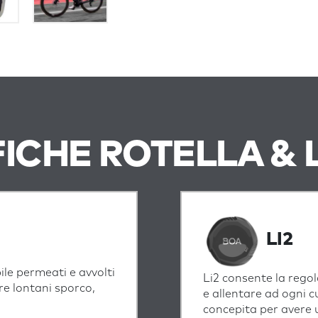
FICHE ROTELLA & 
LI2
bile permeati e avvolti
Li2 consente la regol
re lontani sporco,
e allentare ad ogni c
concepita per avere 