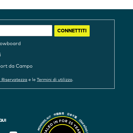
CONNETTITI
owboard
i
ort da Campo
a Riservatezza
e le
Termini di utilizzo
.
 QUI