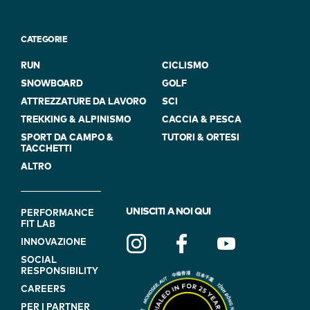
CATEGORIE
RUN
CICLISMO
SNOWBOARD
GOLF
ATTREZZATURE DA LAVORO
SCI
TREKKING & ALPINISMO
CACCIA & PESCA
SPORT DA CAMPO &
TUTORI & ORTESI
TACCHETTI
ALTRO
FOOTER
UNISCITI A NOI QUI
PERFORMANCE
FIT LAB
NAVIGATION
INNOVAZIONE
(ON
SOCIAL
BLUE)
RESPONSIBILITY
CAREERS
PER I PARTNER