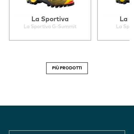
La Sportiva
La S
La Sportiva G-Summit
La Spor
PIÙ PRODOTTI