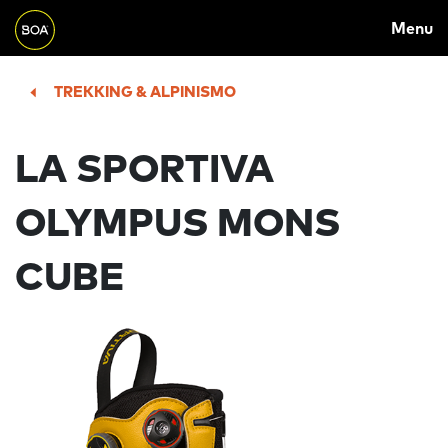
MAIN
Skip to main content
Menu
NAVIGATION
Begin main content
TREKKING & ALPINISMO
LA SPORTIVA
OLYMPUS MONS
CUBE