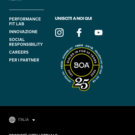
FOOTER
UNISCITI A NOI QUI
PERFORMANCE
FIT LAB
NAVIGATION
INNOVAZIONE
(ON
SOCIAL
BLUE)
RESPONSIBILITY
CAREERS
PER I PARTNER
ITALIA