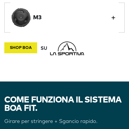
M3
SHOP BOA
SU
COME FUNZIONA IL SISTEMA
BOA FIT.
Girare per stringere + Sgancio rapido.