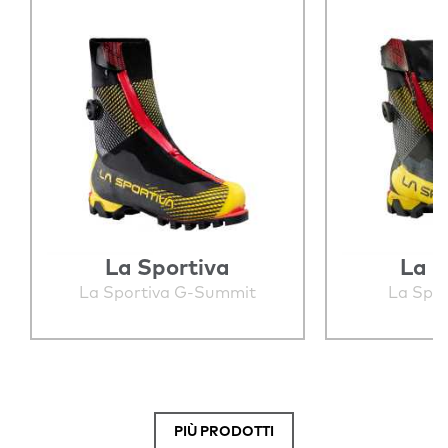
La Sportiva
La S
La Sportiva G-Summit
La Spor
PIÙ PRODOTTI