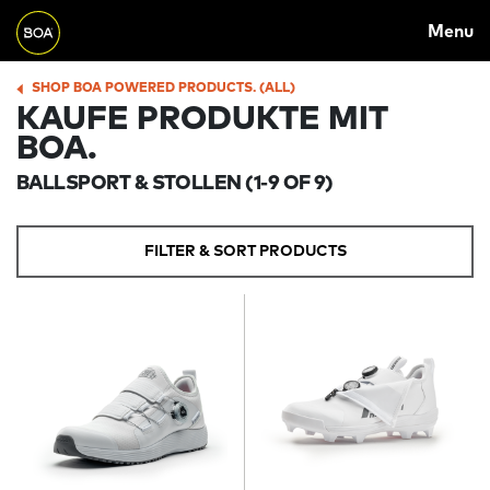
MAIN
Skip to main content
Menu
NAVIGATION
Begin main content
SHOP BOA POWERED PRODUCTS. (ALL)
BREADCRUMB
KAUFE PRODUKTE MIT
BOA.
BALLSPORT & STOLLEN
(1-9 OF 9)
FILTER & SORT PRODUCTS