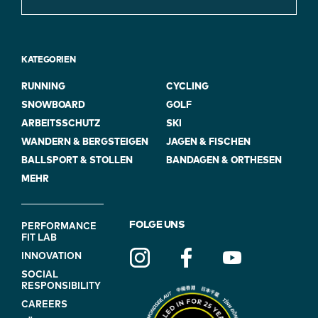
KATEGORIEN
RUNNING
CYCLING
SNOWBOARD
GOLF
ARBEITSSCHUTZ
SKI
WANDERN & BERGSTEIGEN
JAGEN & FISCHEN
BALLSPORT & STOLLEN
BANDAGEN & ORTHESEN
MEHR
FOOTER
FOLGE UNS
PERFORMANCE
FIT LAB
NAVIGATION
INNOVATION
(ON
SOCIAL
BLUE)
RESPONSIBILITY
CAREERS