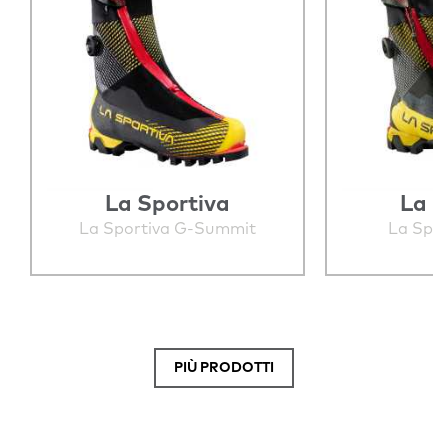
La Sportiva
La S
La Sportiva G-Summit
La Spor
PIÙ PRODOTTI