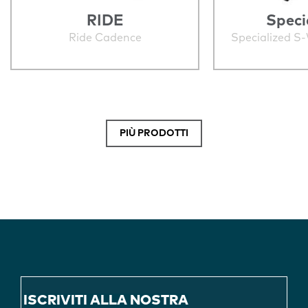
RIDE
Speci
Ride Cadence
Specialized S
PIÙ PRODOTTI
ISCRIVITI ALLA NOSTRA