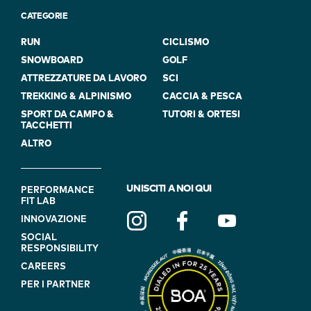
CATEGORIE
RUN
CICLISMO
SNOWBOARD
GOLF
ATTREZZATURE DA LAVORO
SCI
TREKKING & ALPINISMO
CACCIA & PESCA
SPORT DA CAMPO &
TUTORI & ORTESI
TACCHETTI
ALTRO
FOOTER
UNISCITI A NOI QUI
PERFORMANCE
FIT LAB
NAVIGATION
INNOVAZIONE
(ON
SOCIAL
BLUE)
RESPONSIBILITY
CAREERS
PER I PARTNER