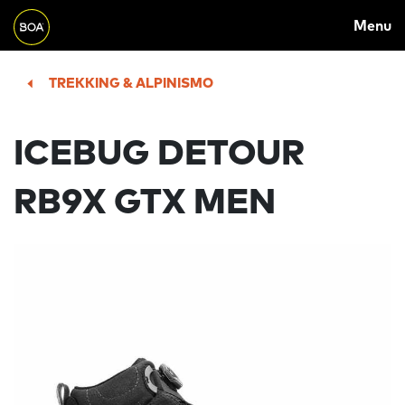
MAIN
Skip to main content
Menu
NAVIGATION
Begin main content
TREKKING & ALPINISMO
ICEBUG DETOUR
RB9X GTX MEN